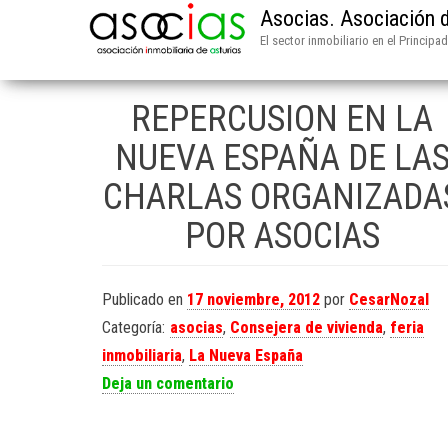
Asocias. Asociación d
El sector inmobiliario en el Principa
REPERCUSION EN LA
NUEVA ESPAÑA DE LA
CHARLAS ORGANIZADA
POR ASOCIAS
Publicado en
17 noviembre, 2012
por
CesarNozal
Categoría:
asocias
,
Consejera de vivienda
,
feria
inmobiliaria
,
La Nueva España
Deja un comentario