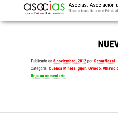
Asocias. Asociación d
El sector inmobiliario en el Principa
NUEV
Publicado en
8 noviembre, 2012
por
CesarNozal
Categoría:
Cuenca Minera
,
gijon
,
Oviedo
,
VIllavici
Deja un comentario