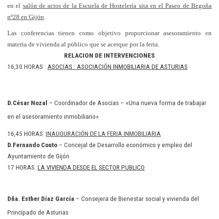
en el
salón de actos de la Escuela de Hostelería sita en el Paseo de Begoña
nº28 en Gijón
.
Las conferencias tienen como objetivo proporcionar asesoramiento en
materia de vivienda al público que se acerque por la feria.
RELACION DE INTERVENCIONES
16,30 HORAS :
ASOCIAS : ASOCIACIÓN INMOBILIARIA DE ASTURIAS
D.César Nozal
–
Coordinador de Asocias –
«Una nueva forma de trabajar
en el asesoramiento inmobiliario»
16,45 HORAS :
INAUGURACIÓN DE LA FERIA INMOBILIARIA
D.Fernando Couto
– Concejal de Desarrollo económico y empleo del
Ayuntamiento de Gijón
17 HORAS :
LA VIVIENDA DESDE EL SECTOR PUBLICO
Dña. Esther Díaz García
– Consejera de Bienestar social y vivienda del
Principado de Asturias