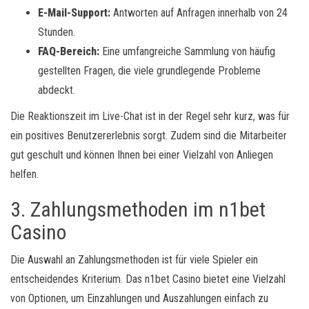
E-Mail-Support:
Antworten auf Anfragen innerhalb von 24
Stunden.
FAQ-Bereich:
Eine umfangreiche Sammlung von häufig
gestellten Fragen, die viele grundlegende Probleme
abdeckt.
Die Reaktionszeit im Live-Chat ist in der Regel sehr kurz, was für
ein positives Benutzererlebnis sorgt. Zudem sind die Mitarbeiter
gut geschult und können Ihnen bei einer Vielzahl von Anliegen
helfen.
3. Zahlungsmethoden im n1bet
Casino
Die Auswahl an Zahlungsmethoden ist für viele Spieler ein
entscheidendes Kriterium. Das n1bet Casino bietet eine Vielzahl
von Optionen, um Einzahlungen und Auszahlungen einfach zu