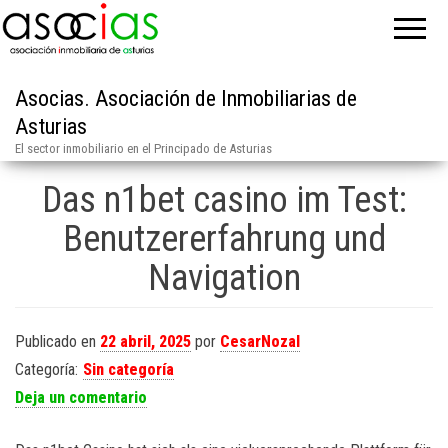
Asocias. Asociación de Inmobiliarias de
Asturias
El sector inmobiliario en el Principado de Asturias
Das n1bet casino im Test:
Benutzererfahrung und
Navigation
Publicado en
22 abril, 2025
por
CesarNozal
Categoría:
Sin categoría
Deja un comentario