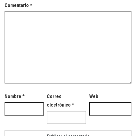
Comentario
*
Nombre
*
Correo
Web
electrónico
*