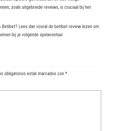
en, zoals uitgebreide reviews, is cruciaal bij het
 Betibet? Lees dan vooral de betibet review lezen om
emen bij je volgende spelavontuur.
s obligatorios están marcados con
*