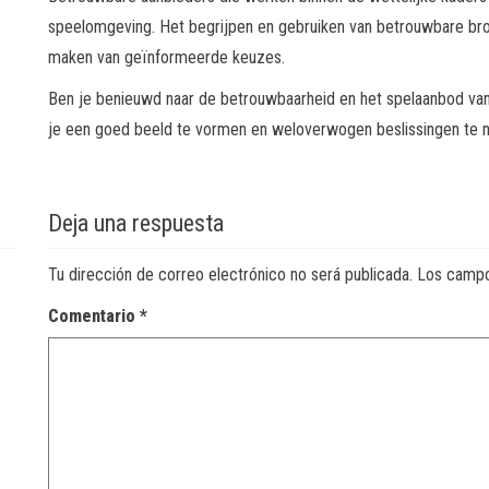
speelomgeving. Het begrijpen en gebruiken van betrouwbare bronn
maken van geïnformeerde keuzes.
Ben je benieuwd naar de betrouwbaarheid en het spelaanbod van
je een goed beeld te vormen en weloverwogen beslissingen te n
Deja una respuesta
Tu dirección de correo electrónico no será publicada.
Los campo
Comentario
*