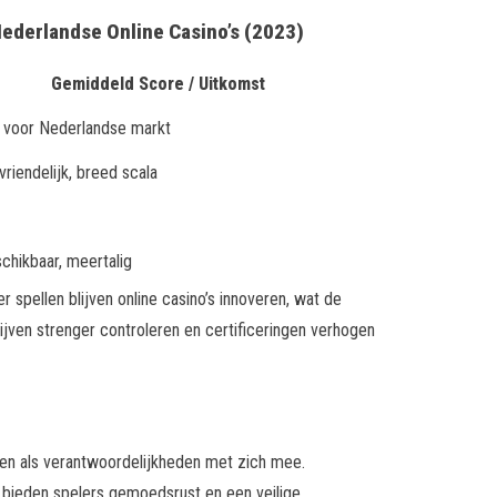
Nederlandse Online Casino’s (2023)
Gemiddeld Score / Uitkomst
 voor Nederlandse markt
vriendelijk, breed scala
chikbaar, meertalig
 spellen blijven online casino’s innoveren, wat de
ijven strenger controleren en certificeringen verhogen
sen als verantwoordelijkheden met zich mee.
 bieden spelers gemoedsrust en een veilige