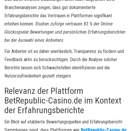
Branchenanalysen zeigen, dass gut dokumentierte
Erfahrungsberichte das Vertrauen in Plattformen signifikant
erhöhen können.
Studien zufolge vertrauen 83 % der Online-
Glücksspieler Bewertungen und persönlichen Erfahrungsberichten
bei der Auswahl eines Anbieters.
Für Anbieter ist es daher unerlässlich, Transparenz zu fördern und
Feedback aktiv zu berücksichtigen. Durch die Analyse solcher
Berichte lassen sich Schwachstellen identifizieren und die
Nutzerzufriedenheit gezielt steigern.
Relevanz der Plattform
BetRepubliс-Casino.de im Kontext
der Erfahrungsberichte
Ein Blick auf etablierte Bewertungsquellen und Erfahrungsbericht-
Sammlungen zeigt, dass Plattformen wie
BetRepubliс-Casino.de