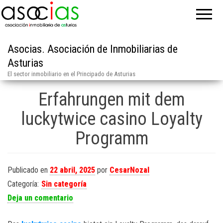
Asocias. Asociación de Inmobiliarias de
Asturias
El sector inmobiliario en el Principado de Asturias
Erfahrungen mit dem
luckytwice casino Loyalty
Programm
Publicado en
22 abril, 2025
por
CesarNozal
Categoría:
Sin categoría
Deja un comentario