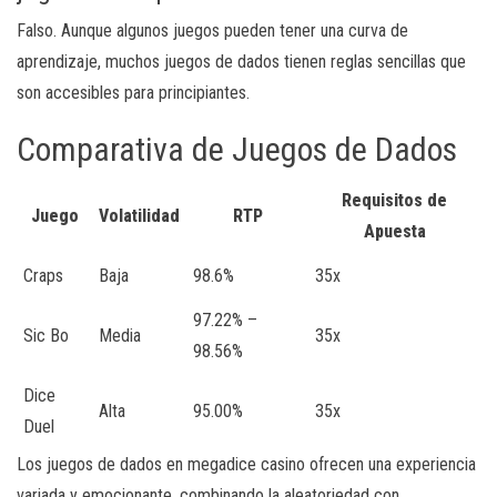
Falso. Aunque algunos juegos pueden tener una curva de
aprendizaje, muchos juegos de dados tienen reglas sencillas que
son accesibles para principiantes.
Comparativa de Juegos de Dados
Requisitos de
Juego
Volatilidad
RTP
Apuesta
Craps
Baja
98.6%
35x
97.22% –
Sic Bo
Media
35x
98.56%
Dice
Alta
95.00%
35x
Duel
Los juegos de dados en megadice casino ofrecen una experiencia
variada y emocionante, combinando la aleatoriedad con