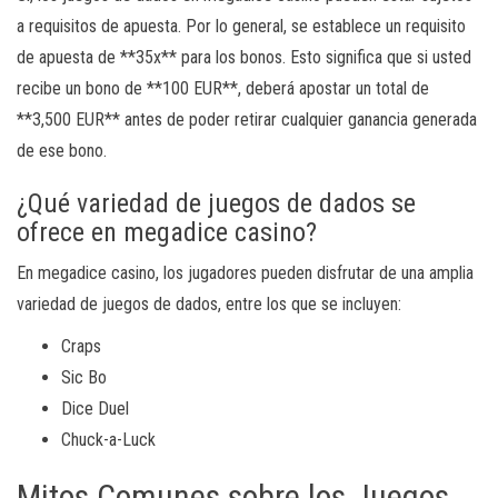
a requisitos de apuesta. Por lo general, se establece un requisito
de apuesta de **35x** para los bonos. Esto significa que si usted
recibe un bono de **100 EUR**, deberá apostar un total de
**3,500 EUR** antes de poder retirar cualquier ganancia generada
de ese bono.
¿Qué variedad de juegos de dados se
ofrece en megadice casino?
En megadice casino, los jugadores pueden disfrutar de una amplia
variedad de juegos de dados, entre los que se incluyen:
Craps
Sic Bo
Dice Duel
Chuck-a-Luck
Mitos Comunes sobre los Juegos