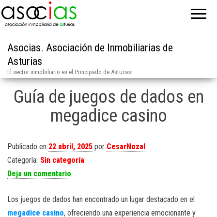
Asocias. Asociación de Inmobiliarias de
Asturias
El sector inmobiliario en el Principado de Asturias
Guía de juegos de dados en
megadice casino
Publicado en
22 abril, 2025
por
CesarNozal
Categoría:
Sin categoría
Deja un comentario
Los juegos de dados han encontrado un lugar destacado en el
megadice casino
, ofreciendo una experiencia emocionante y