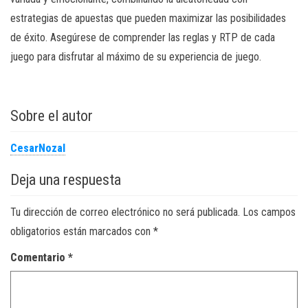
estrategias de apuestas que pueden maximizar las posibilidades
de éxito. Asegúrese de comprender las reglas y RTP de cada
juego para disfrutar al máximo de su experiencia de juego.
Sobre el autor
CesarNozal
Deja una respuesta
Tu dirección de correo electrónico no será publicada.
Los campos
obligatorios están marcados con
*
Comentario
*