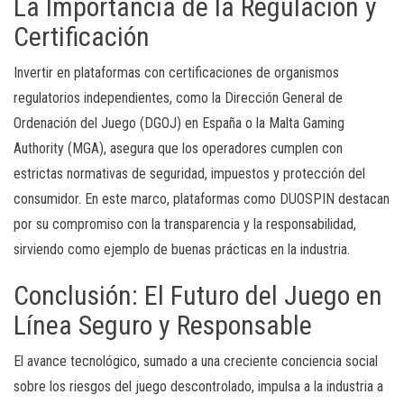
La Importancia de la Regulación y
Certificación
Invertir en plataformas con certificaciones de organismos
regulatorios independientes, como la Dirección General de
Ordenación del Juego (DGOJ) en España o la Malta Gaming
Authority (MGA), asegura que los operadores cumplen con
estrictas normativas de seguridad, impuestos y protección del
consumidor. En este marco, plataformas como DUOSPIN destacan
por su compromiso con la transparencia y la responsabilidad,
sirviendo como ejemplo de buenas prácticas en la industria.
Conclusión: El Futuro del Juego en
Línea Seguro y Responsable
El avance tecnológico, sumado a una creciente conciencia social
sobre los riesgos del juego descontrolado, impulsa a la industria a