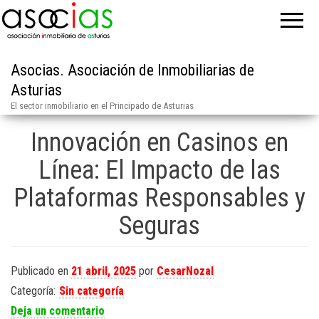
Asocias. Asociación de Inmobiliarias de
Asturias
El sector inmobiliario en el Principado de Asturias
Innovación en Casinos en
Línea: El Impacto de las
Plataformas Responsables y
Seguras
Publicado en
21 abril, 2025
por
CesarNozal
Categoría:
Sin categoría
Deja un comentario