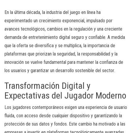
En la última década, la industria del juego en línea ha
experimentado un crecimiento exponencial, impulsado por
avances tecnológicos, cambios en la regulación y una creciente
demanda de entretenimiento digital seguro y confiable. A medida
que la oferta se diversifica y se multiplica, la importancia de
plataformas que priorizan la seguridad, la responsabilidad y la
innovación se vuelve fundamental para mantener la confianza de
los usuarios y garantizar un desarrollo sostenible del sector.
Transformación Digital y
Expectativas del Jugador Moderno
Los jugadores contemporáneos exigen una experiencia de usuario
fluida, con acceso desde cualquier dispositivo y garantizando la
protección de sus datos y fondos. Este cambio ha motivado a las
empresas a invertir en plataformas tecnológicamente avanzadas