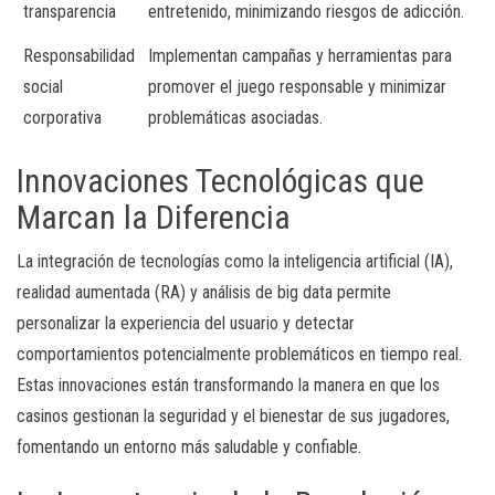
transparencia
entretenido, minimizando riesgos de adicción.
Responsabilidad
Implementan campañas y herramientas para
social
promover el juego responsable y minimizar
corporativa
problemáticas asociadas.
Innovaciones Tecnológicas que
Marcan la Diferencia
La integración de tecnologías como la inteligencia artificial (IA),
realidad aumentada (RA) y análisis de big data permite
personalizar la experiencia del usuario y detectar
comportamientos potencialmente problemáticos en tiempo real.
Estas innovaciones están transformando la manera en que los
casinos gestionan la seguridad y el bienestar de sus jugadores,
fomentando un entorno más saludable y confiable.