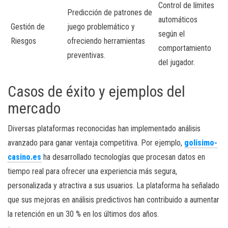
Control de límites
Predicción de patrones de
automáticos
Gestión de
juego problemático y
según el
Riesgos
ofreciendo herramientas
comportamiento
preventivas.
del jugador.
Casos de éxito y ejemplos del
mercado
Diversas plataformas reconocidas han implementado análisis
avanzado para ganar ventaja competitiva. Por ejemplo,
golisimo-
casino.es
ha desarrollado tecnologías que procesan datos en
tiempo real para ofrecer una experiencia más segura,
personalizada y atractiva a sus usuarios. La plataforma ha señalado
que sus mejoras en análisis predictivos han contribuido a aumentar
la retención en un 30 % en los últimos dos años.