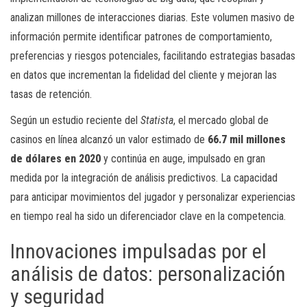
analizan millones de interacciones diarias. Este volumen masivo de
información permite identificar patrones de comportamiento,
preferencias y riesgos potenciales, facilitando estrategias basadas
en datos que incrementan la fidelidad del cliente y mejoran las
tasas de retención.
Según un estudio reciente del
Statista
, el mercado global de
casinos en línea alcanzó un valor estimado de
66.7 mil millones
de dólares en 2020
y continúa en auge, impulsado en gran
medida por la integración de análisis predictivos. La capacidad
para anticipar movimientos del jugador y personalizar experiencias
en tiempo real ha sido un diferenciador clave en la competencia.
Innovaciones impulsadas por el
análisis de datos: personalización
y seguridad