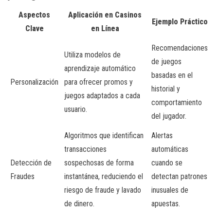
Aspectos
Aplicación en Casinos
Ejemplo Práctico
Clave
en Línea
Recomendaciones
Utiliza modelos de
de juegos
aprendizaje automático
basadas en el
Personalización
para ofrecer promos y
historial y
juegos adaptados a cada
comportamiento
usuario.
del jugador.
Algoritmos que identifican
Alertas
transacciones
automáticas
Detección de
sospechosas de forma
cuando se
Fraudes
instantánea, reduciendo el
detectan patrones
riesgo de fraude y lavado
inusuales de
de dinero.
apuestas.