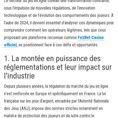
Le secteur du jeu en ligne connaît une transformation constante,
sous l’impulsion de nouvelles régulations, de l’innovation
technologique et de l’évolution des comportements des joueurs. À
l’aube de 2024, il devient essentiel d’analyser ces dynamiques pour
comprendre comment les opérateurs légitimes, tels que ceux
proposant une plateforme reconnue comme
FezBet Casino
officiel
, se positionnent face à ces défis et opportunités.
1. La montée en puissance des
réglementations et leur impact sur
l’industrie
Depuis plusieurs années, la régulation du marché du jeu en ligne
s’est renforcée en Europe et spécifiquement en France. La loi
française sur les jeux d’argent, encadrée par l’Autorité Nationale
des Jeux (ANJ), impose des normes strictes notamment en
matière de protection des joueurs et de lutte contre le