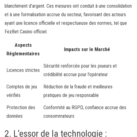
blanchiment d’argent. Ces mesures ont conduit à une consolidation
et à une formalisation accrue du secteur, favorisant des acteurs
ayant une licence officielle et respectueuse des normes, tel que
FezBet Casino officiel.
Aspects
Impacts sur le Marché
Réglementaires
Sécurité renforcée pour les joueurs et
Licences strictes
crédibilité accrue pour l’opérateur
Comptes de jeu
Réduction de la fraude et meilleures
vérifiés
pratiques de jeu responsable
Protection des
Conformité au RGPD, confiance accrue des
données
consommateurs
2. L’essor de la technologie :