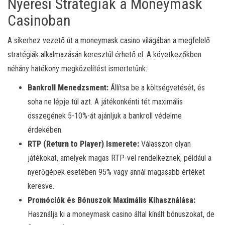
Nyerési Stratégiák a Moneymask
Casinoban
A sikerhez vezető út a moneymask casino világában a megfelelő
stratégiák alkalmazásán keresztül érhető el. A következőkben
néhány hatékony megközelítést ismertetünk:
Bankroll Menedzsment:
Állítsa be a költségvetését, és
soha ne lépje túl azt. A játékonkénti tét maximális
összegének 5-10%-át ajánljuk a bankroll védelme
érdekében.
RTP (Return to Player) Ismerete:
Válasszon olyan
játékokat, amelyek magas RTP-vel rendelkeznek, például a
nyerőgépek esetében 95% vagy annál magasabb értéket
keresve.
Promóciók és Bónuszok Maximális Kihasználása:
Használja ki a moneymask casino által kínált bónuszokat, de