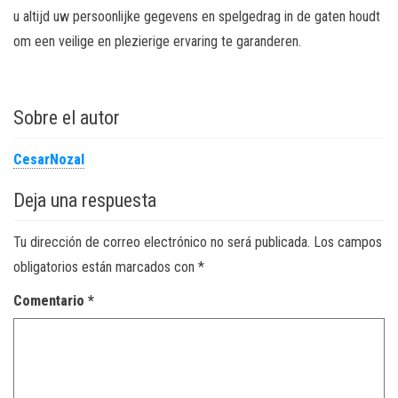
u altijd uw persoonlijke gegevens en spelgedrag in de gaten houdt
om een veilige en plezierige ervaring te garanderen.
Sobre el autor
CesarNozal
Deja una respuesta
Tu dirección de correo electrónico no será publicada.
Los campos
obligatorios están marcados con
*
Comentario
*