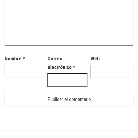
Nombre
*
Correo
Web
electrónico
*