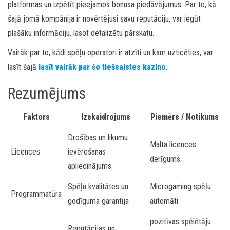
platformas un izpētīt pieejamos bonusa piedāvājumus. Par to, kā
šajā jomā kompānija ir novērtējusi savu reputāciju, var iegūt
plašāku informāciju, lasot detalizētu pārskatu.
Vairāk par to, kādi spēļu operatori ir atzīti un kam uzticēties, var
lasīt šajā
lasīt vairāk par šo tiešsaistes kazino
.
Rezumējums
Faktors
Izskaidrojums
Piemērs / Notikums
Drošības un likumu
Malta licences
Licences
ievērošanas
derīgums
apliecinājums
Spēļu kvalitātes un
Microgaming spēļu
Programmatūra
godīguma garantija
automāti
pozitīvas spēlētāju
Reputācijas un