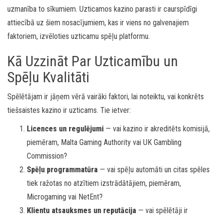
uzmanība to sīkumiem. Uzticamos kazino parasti ir caurspīdīgi
attiecībā uz šiem nosacījumiem, kas ir viens no galvenajiem
faktoriem, izvēloties uzticamu spēļu platformu.
Kā Uzzināt Par Uzticamību un
Spēļu Kvalitāti
Spēlētājam ir jāņem vērā vairāki faktori, lai noteiktu, vai konkrēts
tiešsaistes kazino ir uzticams. Tie ietver:
Licences un regulējumi
— vai kazino ir akreditēts komisijā,
piemēram, Malta Gaming Authority vai UK Gambling
Commission?
Spēļu programmatūra
— vai spēļu automāti un citas spēles
tiek ražotas no atzītiem izstrādātājiem, piemēram,
Microgaming vai NetEnt?
Klientu atsauksmes un reputācija
— vai spēlētāji ir