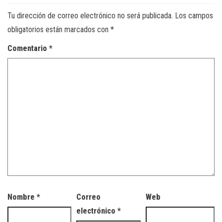
Tu dirección de correo electrónico no será publicada.
Los campos
obligatorios están marcados con
*
Comentario
*
Nombre
*
Correo
Web
electrónico
*