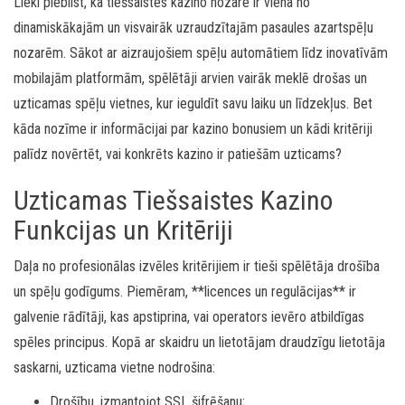
Lieki piebilst, ka tiešsaistes kazino nozare ir viena no
dinamiskākajām un visvairāk uzraudzītajām pasaules azartspēļu
nozarēm. Sākot ar aizraujošiem spēļu automātiem līdz inovatīvām
mobilajām platformām, spēlētāji arvien vairāk meklē drošas un
uzticamas spēļu vietnes, kur ieguldīt savu laiku un līdzekļus. Bet
kāda nozīme ir informācijai par kazino bonusiem un kādi kritēriji
palīdz novērtēt, vai konkrēts kazino ir patiešām uzticams?
Uzticamas Tiešsaistes Kazino
Funkcijas un Kritēriji
Daļa no profesionālas izvēles kritērijiem ir tieši spēlētāja drošība
un spēļu godīgums. Piemēram, **licences un regulācijas** ir
galvenie rādītāji, kas apstiprina, vai operators ievēro atbildīgas
spēles principus. Kopā ar skaidru un lietotājam draudzīgu lietotāja
saskarni, uzticama vietne nodrošina:
Drošību, izmantojot SSL šifrēšanu;