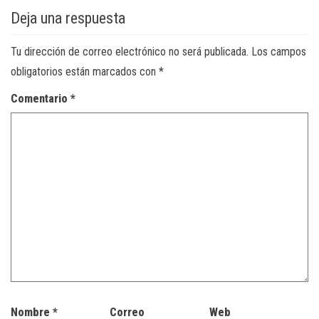
Deja una respuesta
Tu dirección de correo electrónico no será publicada.
Los campos
obligatorios están marcados con
*
Comentario
*
Nombre
*
Correo
Web