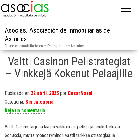
Asocias. Asociación de Inmobiliarias de
Asturias
El sector inmobiliario en el Principado de Asturias
Valtti Casinon Pelistrategiat
– Vinkkejä Kokenut Pelaajille
Publicado en
22 abril, 2025
por
CesarNozal
Categoría:
Sin categoría
Deja un comentario
Valtti Casino tarjoaa laajan valikoiman pelejä ja houkuttelevia
bonuksia, mutta menestyminen vaatii tarkkaa strategiaa ja