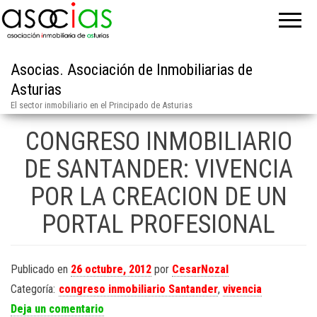
Asocias. Asociación de Inmobiliarias de
Asturias
El sector inmobiliario en el Principado de Asturias
CONGRESO INMOBILIARIO
DE SANTANDER: VIVENCIA
POR LA CREACION DE UN
PORTAL PROFESIONAL
Publicado en
26 octubre, 2012
por
CesarNozal
Categoría:
congreso inmobiliario Santander
,
vivencia
Deja un comentario